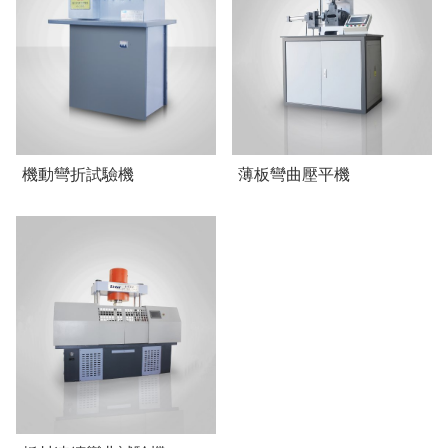
機動彎折試驗機
薄板彎曲壓平機