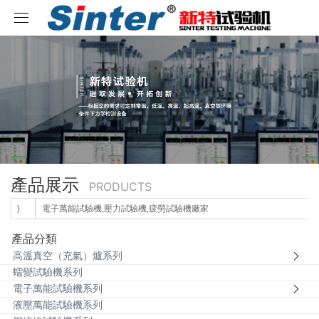
取消
首頁
產品展示
關于新特
高溫真空（充氣）爐系列
新聞中心
蠕變試驗機系列
公司簡介
產品展示
PRODUCTS
成功案例
電子萬能試驗機系列
企業文化
公司新聞
)
電子萬能試驗機,壓力試驗機,疲勞試驗機廠家
客戶服務
液壓萬能試驗機系列
發展歷程
行業動態
航天軍工
產品分類
高溫真空（充氣）爐系列
聯系我們
鋼絞線試驗機系列
榮譽資質
大專院校
服務內容
蠕變試驗機系列
電子萬能試驗機系列
液壓萬能試驗機系列
疲勞試驗機系列
企業展示
科研院所
服務承諾